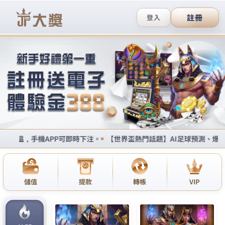
鉅城娛樂城PTT網頁版
分類:
鉅城娛樂dcard
鉅城娛樂dcard儲值優惠拿不
完！加碼回饋讓你的勝率再創
新高
覺得遊戲本金不夠用嗎？
鉅城娛樂dcard
為新老玩家
準備了豐富多元的儲值優惠活動，首儲加碼、續儲回