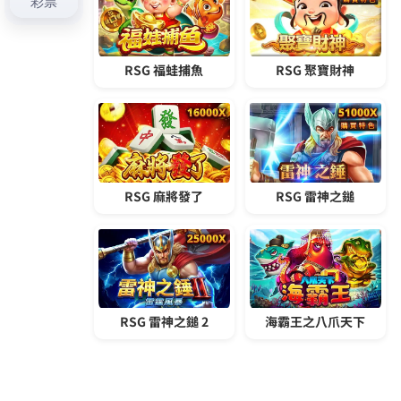
碼，還有天天簽到送、返水無上限等多重優惠，豐富
的活動與超高的中獎機率，讓你開局就贏在起跑點，
鉅城娛樂dcard提供一對一的專屬VIP客服管家服務，
為你處理優先出金通道與個人化優惠申請，別再猶
豫，點擊註冊展開你的精彩娛樂之旅！
發
分
2026 年 7 月 31 日
鉅城娛樂dcard
佈
類
日
期:
鉅城娛樂dcard專屬VIP制
度，享受無上限尊榮服務
在熱鬧非凡的線上博弈世界中，尋找一個能夠百分百
信任、出金迅速且安全無虞的平台，是每位玩家心中
最首要的願望，
鉅城娛樂dcard
正是為此而生，我們
深刻理解資金安全與出金效率對於玩家的重要性，我