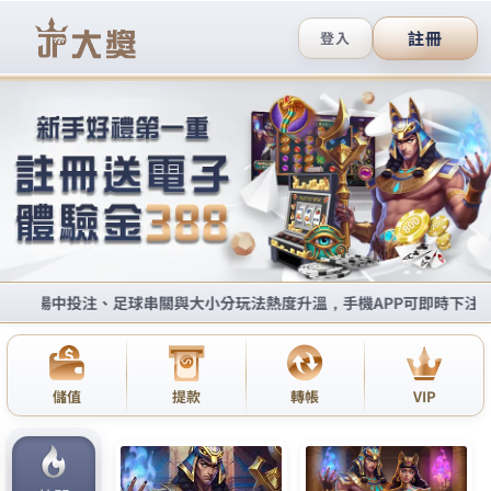
鉅城娛樂城PTT網頁版
月份:
2025 年 2 月
交友軟體 ptt給您最佳的遊戲
體驗，更多有趣刺激的活動等
你來發現
玩運PTT網頁版熱門平台是一款專注於彩票服務的移
動服務平台，
交友軟體 ptt
提供主流運彩遊戲玩法介