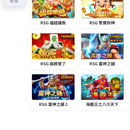
章:
彙整
2026 年 8 月
2026 年 7 月
2026 年 6 月
2026 年 5 月
2026 年 4 月
2026 年 3 月
2026 年 2 月
2026 年 1 月
2025 年 12 月
2025 年 11 月
2025 年 10 月
2025 年 9 月