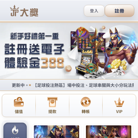
鉅城娛樂城PTT網頁版
中華職棒 ptt為您提供彩票預
選號功能，助您贏取彩票千萬
大獎
玩運PTT網頁版熱門平台全年24小時不打烊提供多種
遊戲任你選，
中華職棒 ptt
遊戲的玩法和現實賭場是
一模一樣的，每種遊戲也都有不同的特色，人人都能
依照自己的喜好找到合適的遊戲，幫助您更快掌握最
新的中華職棒 ptt走勢，滿足你多樣化的需求，為您
帶來前所未有的線上體驗，有機會贏得娛樂場超級大