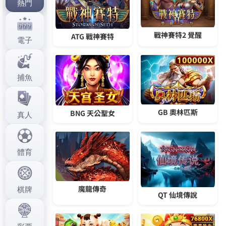
獎。
作
發
分
admin
2025 年 2 月 24 日
鉅城娛樂城ptt
者
佈
類
日
期:
文
上一篇文章
章
運彩ptt讓玩家安心享受多元的娛樂
上
一
性遊戲
導
篇
覽
文
章:
下一篇文章
交友軟體 ptt給您最佳的遊戲體驗，
下
一
更多有趣刺激的活動等你來發現
篇
文