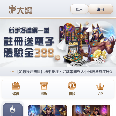
鉅城娛樂城PTT網頁版
月份:
2026 年 5 月
歲月靜好不如大贏一場，鉅城
娛樂城ptt讓你的人生更有底氣
真正的底氣，來自於錢包的厚度，與其羨慕別人的精
緻生活，不如來
鉅城娛樂城ptt
為自己拼一把，這裡充
滿了改變現狀的機會，每一次大膽的嘗試，都可能換