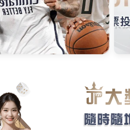
樂dcard遊戲庫讓你天天玩不膩
rd引進新型加密貨幣打造極致隱私安