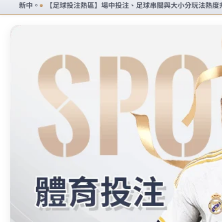
真正的底氣，來自
為自己拼一把，這
作
admin
艷羨的巨額回報，
者
發
2026 年 5 月 28 日
臺新高，冠軍可獲
佈
分
鉅城娛樂城ptt
為你的人生注入源
日
類
期:
文
上一篇文章
章
上