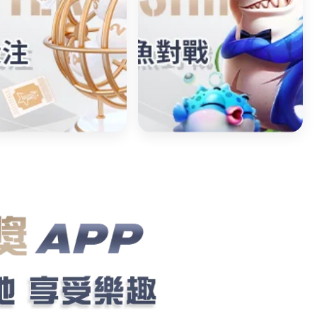
近期文章
破解彩金的終極密碼！鉅城娛樂城ptt高爆率電子
遊戲全攻略
鉅城娛樂dcard儲值優惠拿不完！加碼回饋讓你
的勝率再創新高
挑戰極限高額派彩！鉅城娛樂城ptt高額玩家的頂
級競技殿堂
鉅城娛樂dcard百萬獎金天天抽，新手專屬福利
大放送
鉅城娛樂城ptt打造極致娛樂新標竿，安全出金與
頂級遊戲的完美結合
近期留言