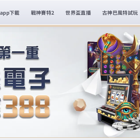
畫面震撼，刺激又好玩的電子遊戲供您選擇娛樂，娛樂城非常重視客戶需求，不
場，鉅城娛樂城ptt讓你