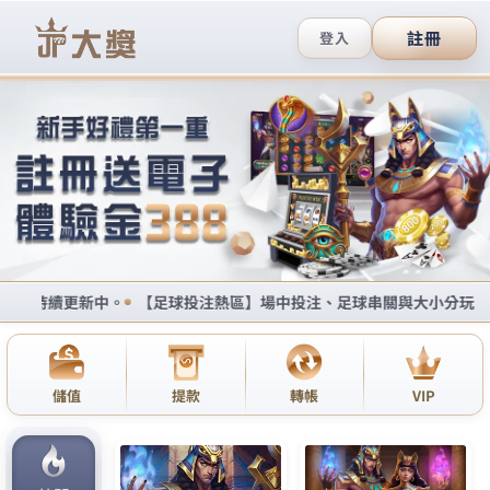
鉅城娛樂城PTT網頁版
經典與創新的完美結合，鉅城
娛樂dcard遊戲庫讓你天天玩
不膩
你玩膩了市面上那些千篇一律的粗糙遊戲了嗎？
鉅城
娛樂dcard
與全球頂尖遊戲開發商深度合作，天天更
新最熱門、最新潮的遊戲內容，無論是懷舊的經典跑
燈、地方特色麻將，還是最新引進的沉浸式3D冒險老
虎機，豐富的選擇絕對讓你目不暇給，複賽與決賽則
開啟實時對戰模式，不僅考驗遊戲技巧，更講究策略