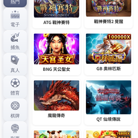
佈局，在鉅城娛樂dcard，單調永遠不存在，天天都
有新驚喜！
作
發
分
admin
2026 年 5 月 28 日
鉅城娛樂dcard
者
佈
類
日
期:
文
上一篇文章
章
鉅城娛樂城ptt精心準備了一場永不
上
一
落幕的線上盛宴
導
篇
覽
文
章:
下一篇文章
歲月靜好不如大贏一場，鉅城娛樂城
下
一
ptt讓你的人生更有底氣
篇