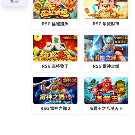
文
章:
彙整
2026 年 8 月
2026 年 7 月
2026 年 6 月
2026 年 5 月
2026 年 4 月
2026 年 3 月
2026 年 2 月
2026 年 1 月
2025 年 12 月
2025 年 11 月
2025 年 10 月