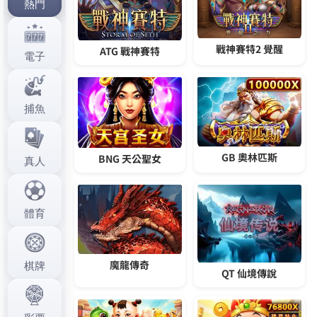
作
發
分
admin
2026 年 5 月 22 日
鉅城娛樂城ptt
者
佈
類
日
期:
文
上一篇文章
章
告別生活枯燥乏味！來鉅城娛樂
上
一
dcard解鎖你的深夜娛樂新世界
導
篇
覽
文
章:
下一篇文章
經典與創新的完美結合，鉅城娛樂
下
一
dcard遊戲庫讓你天天玩不膩
篇
文
章: