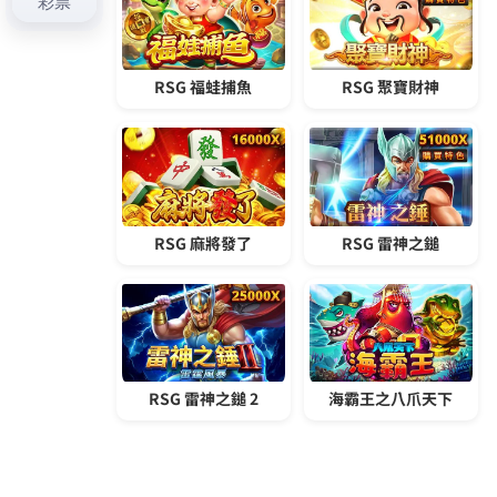
彙整
2026 年 8 月
2026 年 7 月
2026 年 6 月
2026 年 5 月
2026 年 4 月
2026 年 3 月
2026 年 2 月
2026 年 1 月
2025 年 12 月
2025 年 11 月
2025 年 10 月
2025 年 9 月
2025 年 8 月