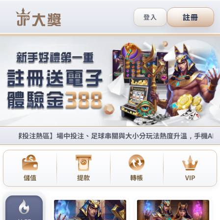
鉅城娛樂城PTT網頁版
業界公信力指標，鉅城娛樂
dcard帶您翻轉勝負
為什麼老司機都選
鉅城娛樂dcard
？答案很簡單：誠
信與速度，娛樂城擁有最嚴謹的加密系統，保障玩家
資安，並提供極速出金服務，當您在其他平台還在等
待審核時，LEO的玩家早已享受提現的喜悅，我們注
重遊戲的流暢度，無論您是使用高效能電腦還是手機
行動裝置，都能享受無卡頓、極速加載的遊戲體驗，
別再觀望，現在就加入鉅城娛樂dcard，感受真正的