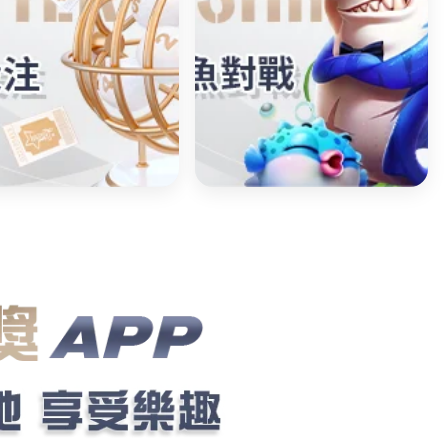
近期文章
破解彩金的終極密碼！鉅城娛樂城ptt高爆率電子
遊戲全攻略
鉅城娛樂dcard儲值優惠拿不完！加碼回饋讓你
的勝率再創新高
挑戰極限高額派彩！鉅城娛樂城ptt高額玩家的頂
級競技殿堂
鉅城娛樂dcard百萬獎金天天抽，新手專屬福利
大放送
鉅城娛樂城ptt打造極致娛樂新標竿，安全出金與
頂級遊戲的完美結合
近期留言