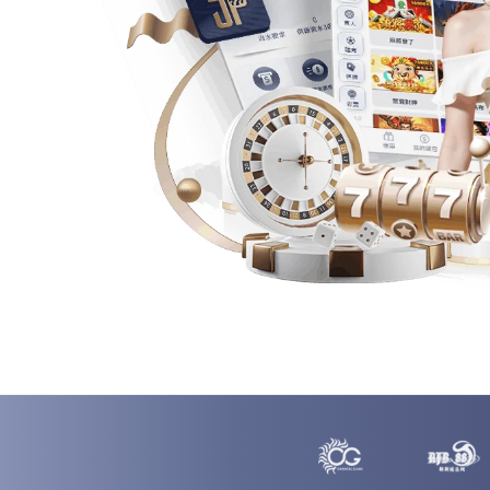
2025 年 12 月
2025 年 11 月
2025 年 10 月
2025 年 9 月
2025 年 8 月
2025 年 7 月
2025 年 6 月
2025 年 5 月
2025 年 4 月
2025 年 3 月
2025 年 2 月
2025 年 1 月
2024 年 12 月
2024 年 11 月
分類
中華職棒ptt
未分類