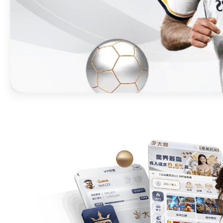
下一篇文章
章:
球球 ptt實時推送，關鍵時
下
一
篇
文
章:
彙整
2026 年 8 月
2026 年 7 月
2026 年 6 月
2026 年 5 月
2026 年 4 月
2026 年 3 月
2026 年 2 月
2026 年 1 月