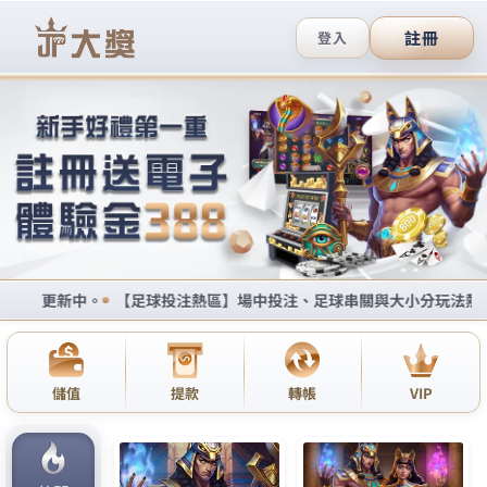
鉅城娛樂城PTT網頁版
中華職棒ptt幫助您更快掌握最
新的數位運彩號碼走勢
玩運PTT網頁版熱門平台擁有獨家網絡優化科技，為
所有玩家用戶提供優質的服務，24小時推薦品種齊
全、種類繁多的娛樂類型，
中華職棒ptt
可以通過排行
榜裏最新、下載量、評分迅速地篩選出最心儀的遊
戲！讓您更好地體驗遊戲的多種玩法，中華職棒ptt一
直堅持為廣大玩家致力創造一流的遊戲系統和極品的
溫馨服務，真誠對待每一位玩家，讓您感覺賓至如歸