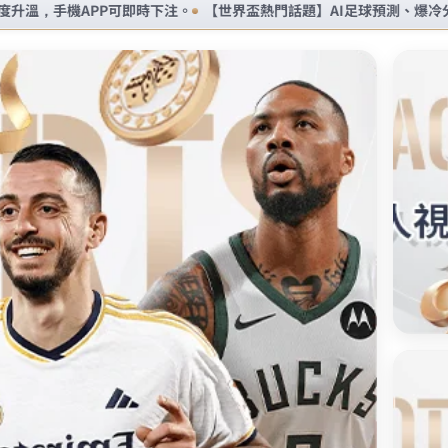
，
棒球ptt
集結了很多你感興趣的各種玩法任你選擇，為百萬客
驗，網最專業的全國開獎資訊、彩票資料、走勢圖、分析預測、
提供搖一搖選號、周邊彩票購彩點等特色服務，棒球ptt24H隨
了擁有樂趣十足的主題之外，還會出現多種不同玩法的趣味小遊
富的投注彩種，讓你享受精彩刺激的博