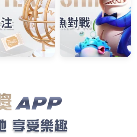
近期文章
破解彩金的終極密碼！鉅城娛樂城ptt高爆率電子
遊戲全攻略
鉅城娛樂dcard儲值優惠拿不完！加碼回饋讓你
的勝率再創新高
挑戰極限高額派彩！鉅城娛樂城ptt高額玩家的頂
級競技殿堂
鉅城娛樂dcard百萬獎金天天抽，新手專屬福利
大放送
鉅城娛樂城ptt打造極致娛樂新標竿，安全出金與
頂級遊戲的完美結合
近期留言