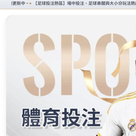
和豐富多樣的玩法
作
admin
提供最好的博弈體
者
發
2024 年 12 月 28 日
專家視頻等服務，
佈
分
棒球ptt
隨地想玩就玩，除
日
類
戲
期:
文
上一篇文章
章
球球 ptt為您提供全網最豐
上
一
導
弈感
篇
覽
文
章:
下一篇文章