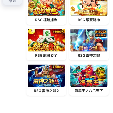
章:
彙整
2026 年 8 月
2026 年 7 月
2026 年 6 月
2026 年 5 月
2026 年 4 月
2026 年 3 月
2026 年 2 月
2026 年 1 月
2025 年 12 月
2025 年 11 月
2025 年 10 月