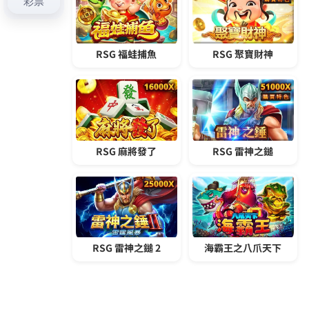
篇
文
章:
彙整
2026 年 8 月
2026 年 7 月
2026 年 6 月
2026 年 5 月
2026 年 4 月
2026 年 3 月
2026 年 2 月
2026 年 1 月
2025 年 12 月
2025 年 11 月