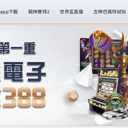
畫面震撼，刺激又好玩的電子遊戲供您選擇娛樂，娛樂城非常重視客戶需求，不
親臨其境感受到前所未有的