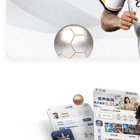
導
篇
覽
文
下一篇文章
章:
球球 ptt讓你隨時隨地的享
下
一
篇
文
章:
彙整
2026 年 7 月
2026 年 6 月
2026 年 5 月
2026 年 4 月
2026 年 3 月
2026 年 2 月