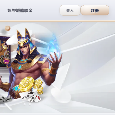
斷提升平台穩定度跟客戶的安全性， 讓我們成為廣大會員可以安
真
搜
搜
尋
尋
關
鍵
字: