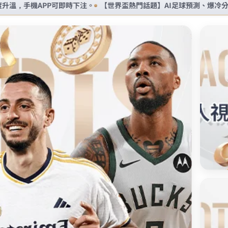
熱門平台以可爱且乾淨的動漫風格迎接新玩家，提供多達10種吸引
註册會员加入後即可享受摇水鬼錶的特别禮遇，
中華職棒ptt
是
遊戲，採用了精緻的遊戲畫風，逼真的遊戲場景，設有多種娛樂
型的客戶，中華職棒ptt讓所有的玩家皆有賓至如歸的感覺，助
，伴您贏取更多的獎金，同時以業界前所未見的各種優惠方式回
輕鬆的體驗這項緊張刺激的運動