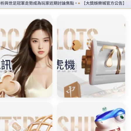
頁面
一
ptt 熱門
ptt 網頁版
ptt棒球
您
ptt網頁版
PTT網頁版交流區
中華職棒ptt
交友軟體 ptt
優塔ptt
棒球ptt
球球 ptt
運彩ptt
鉅城娛樂dcard
鉅城娛樂城ptt
鉅城娛樂城下載
鉅城娛樂城會出金嗎
鉅城娛樂城評價
鉅城娛樂老闆
鉅城娛樂詐騙